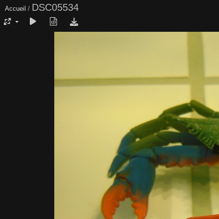
DSC05534
Accueil
/