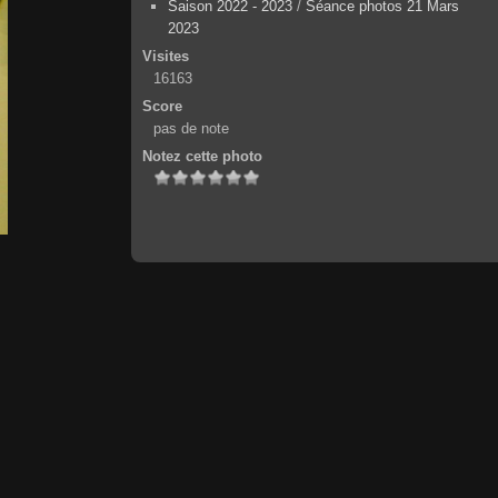
Saison 2022 - 2023
/
Séance photos 21 Mars
2023
Visites
16163
Score
pas de note
Notez cette photo