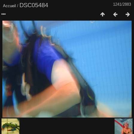
DSC05484
1241/2883
Accueil
/