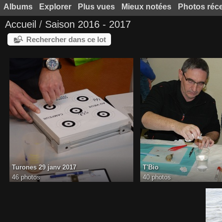
Albums
Explorer
Plus vues
Mieux notées
Photos réc
Accueil
/
Saison 2016 - 2017
Rechercher dans ce lot
Turones 29 janv 2017
T'Bio
46 photos
40 photos