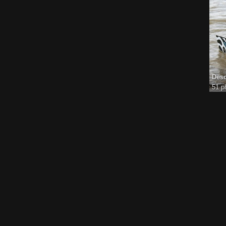
Desc
51 p