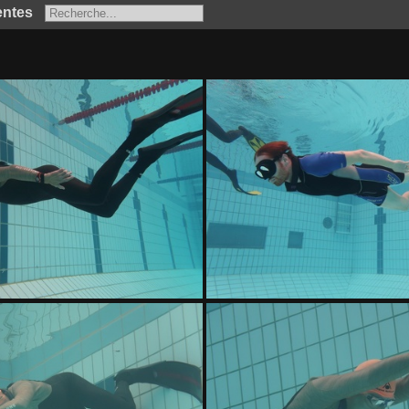
entes
IMG 8848
IMG 8843