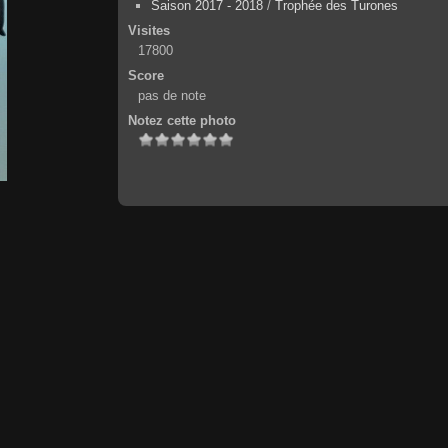
Saison 2017 - 2018
/
Trophée des Turones
Visites
17800
Score
pas de note
Notez cette photo