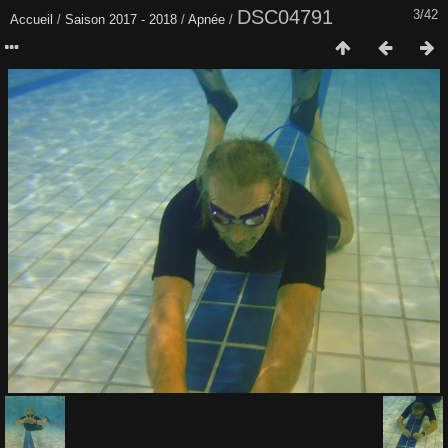
DSC04791
3/42
Accueil
/
Saison 2017 - 2018
/
Apnée
/