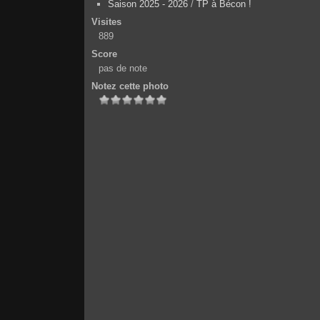
Saison 2025 - 2026
/
TP à Bécon !
Visites
889
Score
pas de note
Notez cette photo