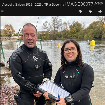
IMAGE00077
55/100
Accueil
/
Saison 2025 - 2026
/
TP à Bécon !
/