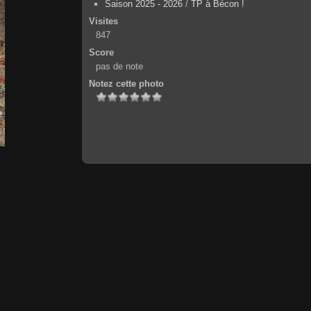
Saison 2025 - 2026
/
TP à Bécon !
Visites
847
Score
pas de note
Notez cette photo