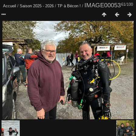
IMAGE00053
61/100
Accueil
/
Saison 2025 - 2026
/
TP à Bécon !
/