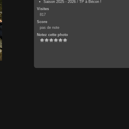
Saison 2025 - 2026
/
TP à Bécon !
Visites
817
Score
pas de note
Notez cette photo