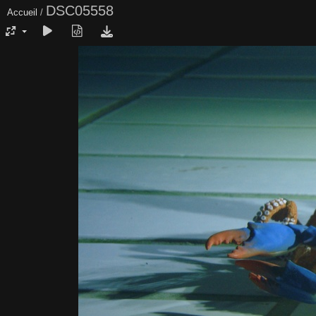
DSC05558
Accueil
/