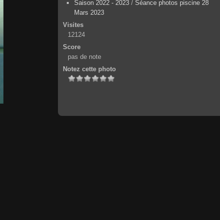
Saison 2022 - 2023
/
Séance photos piscine 28
Mars 2023
Visites
12124
Score
pas de note
Notez cette photo