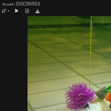
DSC05553
Accueil
/