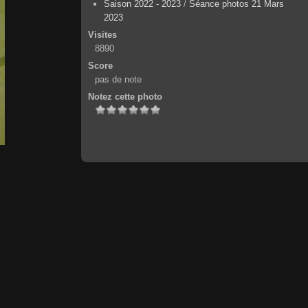
Saison 2022 - 2023
/
Séance photos 21 Mars
2023
Visites
8890
Score
pas de note
Notez cette photo