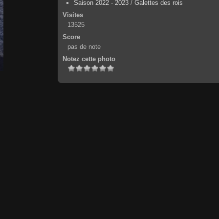
Saison 2022 - 2023
/
Galettes des rois
Visites
13525
Score
pas de note
Notez cette photo