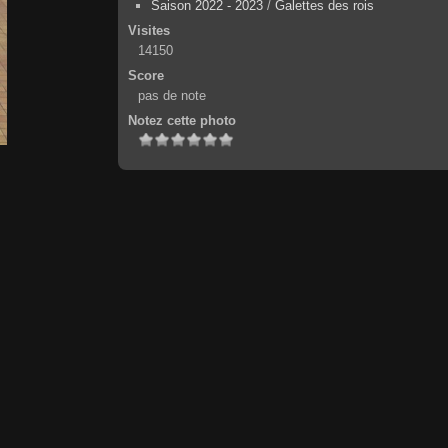
Saison 2022 - 2023
/
Galettes des rois
Visites
14150
Score
pas de note
Notez cette photo