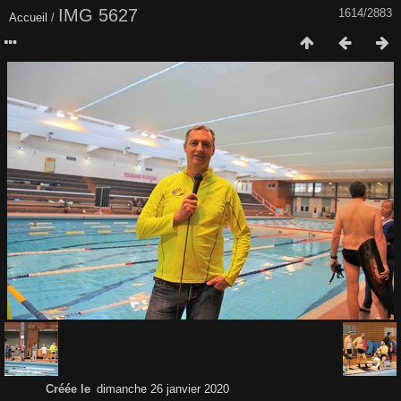
IMG 5627
1614/2883
Accueil
/
Créée le
dimanche 26 janvier 2020